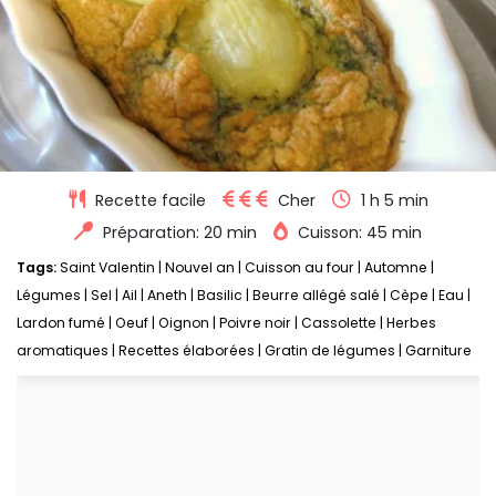
Recette facile
Cher
1 h 5 min
Préparation: 20 min
Cuisson: 45 min
Tags:
Saint Valentin
|
Nouvel an
|
Cuisson au four
|
Automne
|
Légumes
|
Sel
|
Ail
|
Aneth
|
Basilic
|
Beurre allégé salé
|
Cèpe
|
Eau
|
Lardon fumé
|
Oeuf
|
Oignon
|
Poivre noir
|
Cassolette
|
Herbes
aromatiques
|
Recettes élaborées
|
Gratin de légumes
|
Garniture