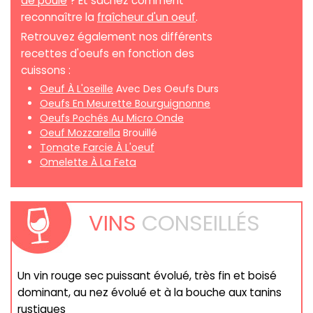
de poule
? Et sachez comment
reconnaître la
fraîcheur d'un oeuf
.
Retrouvez également nos différents
recettes d'oeufs en fonction des
cuissons :
Oeuf À L'oseille
Avec Des Oeufs Durs
Oeufs En Meurette Bourguignonne
Oeufs Pochés Au Micro Onde
Oeuf Mozzarella
Brouillé
Tomate Farcie À L'oeuf
Omelette À La Feta
VINS
CONSEILLÉS
Un vin rouge sec puissant évolué, très fin et boisé
dominant, au nez évolué et à la bouche aux tanins
rustiques