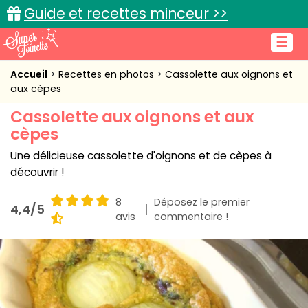
Guide et recettes minceur >>
☰
Accueil
Accueil
Recettes en photos
Cassolette aux oignons et
aux cèpes
Recettes de cuisine
Cassolette aux oignons et aux
cèpes
Cuisine pratique
Une délicieuse cassolette d'oignons et de cèpes à
L'actu cuisine
découvrir !
8
Déposez le premier
4,4/5
avis
commentaire !
Connexion