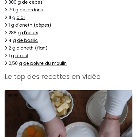
300 g
de cèpes
70 g
de lardons
11 g
d'ail
1 g
d'aneth (cèpes)
288 g
d'oeufs
4 g
de basilic
2 g
d'aneth (flan)
1 g
de sel
0,50 g
de poivre du moulin
Le top des recettes en vidéo