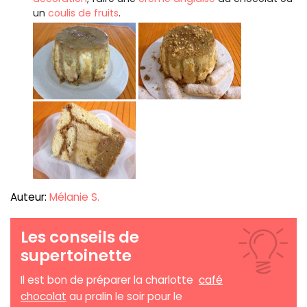
un
coulis de fruits
.
Auteur:
Mélanie S.
Les conseils de
supertoinette
Il est bon de préparer la charlotte
café
chocolat
au pralin le soir pour le