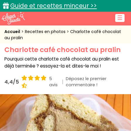
Guide et recettes minceur >>
☰
Accueil
Accueil
Recettes en photos
Charlotte café chocolat
au pralin
Recettes de cuisine
Charlotte café chocolat au pralin
Cuisine pratique
Pourquoi cette charlotte café chocolat au pralin est
déjà terminée ? essayez-la et dites-le moi !
L'actu cuisine
5
Déposez le premier
4,4/5
avis
commentaire !
Connexion