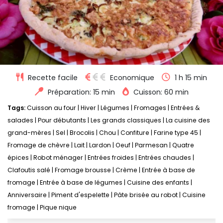
Recette facile
Economique
1 h 15 min
Préparation: 15 min
Cuisson: 60 min
Tags:
Cuisson au four
|
Hiver
|
Légumes
|
Fromages
|
Entrées &
salades
|
Pour débutants
|
Les grands classiques
|
La cuisine des
grand-mères
|
Sel
|
Brocolis
|
Chou
|
Confiture
|
Farine type 45
|
Fromage de chèvre
|
Lait
|
Lardon
|
Oeuf
|
Parmesan
|
Quatre
épices
|
Robot ménager
|
Entrées froides
|
Entrées chaudes
|
Clafoutis salé
|
Fromage brousse
|
Crème
|
Entrée à base de
fromage
|
Entrée à base de légumes
|
Cuisine des enfants
|
Anniversaire
|
Piment d'espelette
|
Pâte brisée au robot
|
Cuisine
fromage
|
Pique nique