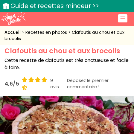
Guide et recettes minceur >>
☰
Accueil
Accueil
Recettes en photos
Clafoutis au chou et aux
brocolis
Recettes de cuisine
Clafoutis au chou et aux brocolis
Cuisine pratique
Cette recette de clafoutis est très onctueuse et facile
à faire.
L'actu cuisine
9
Déposez le premier
4,6/5
avis
commentaire !
Connexion