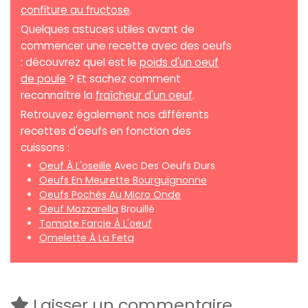
confiture au fructose
.
Quelques astuces utiles avant de
commencer une recette avec des oeufs
: découvrez quel est le
poids d'un oeuf
de poule
? Et sachez comment
reconnaître la
fraîcheur d'un oeuf
.
Retrouvez également nos différents
recettes d'oeufs en fonction des
cuissons :
Oeuf À L'oseille
Avec Des Oeufs Durs
Oeufs En Meurette Bourguignonne
Oeufs Pochés Au Micro Onde
Oeuf Mozzarella
Brouillé
Tomate Farcie À L'oeuf
Omelette À La Feta
Laisser un commentaire