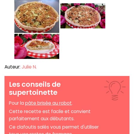
Auteur:
Julie N.
Les conseils de
supertoinette
Pour la
pâte brisée au robot
.
Cette recette est facile et convient
parfaitement aux débutants.
Ce clafoutis salés vous permet d'utiliser