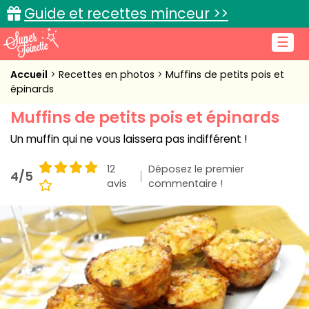
Guide et recettes minceur >>
☰
Accueil
Accueil
Recettes en photos
Muffins de petits pois et
épinards
Recettes de cuisine
Muffins de petits pois et épinards
Cuisine pratique
Un muffin qui ne vous laissera pas indifférent !
L'actu cuisine
12
Déposez le premier
4/5
avis
commentaire !
Connexion