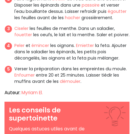
Disposer les épinards dans une
passoire
et verser
l'eau bouillante dessus. Laisser refroidir puis
égoutter
les feuilles avant de les
hacher
grossièrement.
Ciseler
les feuilles de menthe. Dans un saladier,
fouetter
les oeufs, le lait et la menthe. Saler et poivrer.
Peler
et
émincer
les oignons.
Emietter
la feta. Ajouter
dans le saladier les épinards, les petits pois
décongelés, les oignons et la feta puis mélanger.
Verser la préparation dans les empreintes du moule.
Enfourner
entre 20 et 25 minutes. Laisser tiédir les
muffins avant de les
démouler
.
Auteur:
Myriam El.
Les conseils de
supertoinette
Quelques astuces utiles avant de