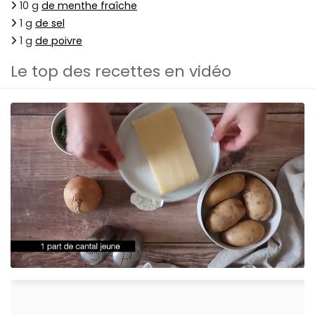
10 g
de menthe fraîche
1 g
de sel
1 g
de poivre
Le top des recettes en vidéo