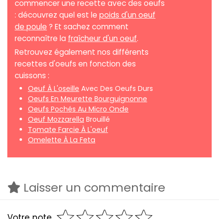
commencer une recette avec des oeufs
: découvrez quel est le
poids d'un oeuf
de poule
? Et sachez comment
reconnaître la
fraîcheur d'un oeuf
.
Retrouvez également nos différents
recettes d'oeufs en fonction des
cuissons :
Oeuf À L'oseille
Avec Des Oeufs Durs
Oeufs En Meurette Bourguignonne
Oeufs Pochés Au Micro Onde
Oeuf Mozzarella
Brouillé
Tomate Farcie À L'oeuf
Omelette À La Feta
Laisser un commentaire
Votre note