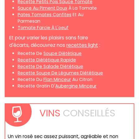
Recette Petits Pois Sauce Tomate
Sauce Au Piment Doux
À La Tomate
Pates Tomates Confites
Et Au
Parmesan
Tomate Farcie À L'oeuf
Et pour varier les plaisirs sans faire
d'écarts, découvrez nos
recettes light
:
Recette De
Soupe Diététique
Recette Diététique Rapide
Recette De Salade Diététique
Recette Soupe De Légumes Diététique
Recette Du
Flan Minceur
Au Citron
Recette Gratin D'
Aubergine Minceur
VINS
CONSEILLÉS
Un vin rosé sec assez puissant, agréable et non