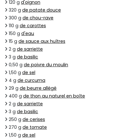
120 g
d'oignon
320 g
de patate douce
300 g
de chou-rave
110 g
de carottes
150 g
d'eau
15 g
de sauce aux huîtres
2 g
de sarriette
3 g
de basilic
0,50 g
de poivre du moulin
1,50 g
de sel
4 g
de curcuma
29 g
de beurre allégé
400 g
de thon au naturel en boîte
2 g
de sarriette
3 g
de basilic
250 g
de cerises
270 g
de tomate
1,50 g
de sel