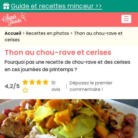
Guide et recettes minceur >>
☰
Accueil
Accueil
Recettes en photos
Thon au chou-rave et
cerises
Recettes de cuisine
Thon au chou-rave et cerises
Cuisine pratique
Pourquoi pas une recette de chou-rave et des cerises
en ces journées de printemps ?
L'actu cuisine
10
Déposez le premier
4,2/5
avis
commentaire !
Connexion