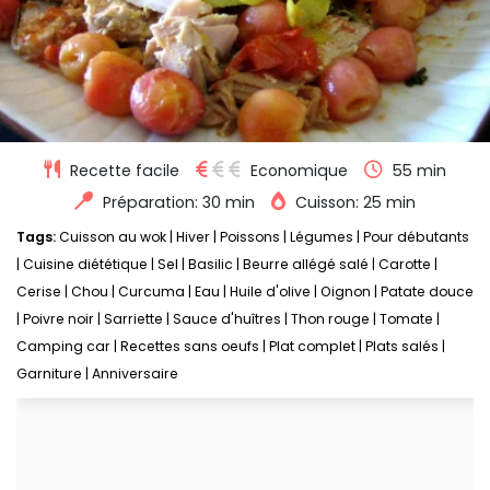
Recette facile
Economique
55 min
Préparation: 30 min
Cuisson: 25 min
Tags:
Cuisson au wok
|
Hiver
|
Poissons
|
Légumes
|
Pour débutants
|
Cuisine diététique
|
Sel
|
Basilic
|
Beurre allégé salé
|
Carotte
|
Cerise
|
Chou
|
Curcuma
|
Eau
|
Huile d'olive
|
Oignon
|
Patate douce
|
Poivre noir
|
Sarriette
|
Sauce d'huîtres
|
Thon rouge
|
Tomate
|
Camping car
|
Recettes sans oeufs
|
Plat complet
|
Plats salés
|
Garniture
|
Anniversaire