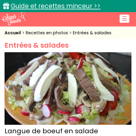
Guide et recettes minceur >>
☰
Accueil
Accueil
Recettes en photos
Entrées & salades
Entrées & salades
Recettes de cuisine
Cuisine pratique
L'actu cuisine
Connexion
Langue de boeuf en salade