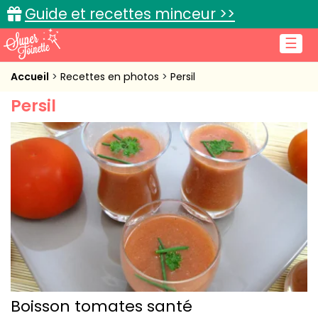
Guide et recettes minceur >>
☰
Accueil
Accueil
Recettes en photos
Persil
Persil
Recettes de cuisine
Cuisine pratique
L'actu cuisine
Connexion
Boisson tomates santé