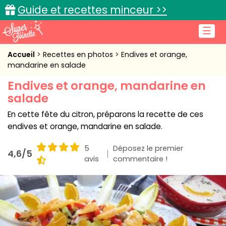
Guide et recettes minceur >>
☰
Accueil
Accueil
Recettes en photos
Endives et orange,
mandarine en salade
Recettes de cuisine
Endives et orange, mandarine en
salade
Cuisine pratique
En cette fête du citron, préparons la recette de ces
L'actu cuisine
endives et orange, mandarine en salade.
5
Déposez le premier
4,6/5
avis
commentaire !
Connexion