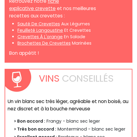
Retrouvez notre
fiche
explicative crevette
et nos meilleures
recettes aux crevettes :
Sauté De Crevettes
Aux Légumes
Feuilleté Langoustine
Et Crevettes
Crevettes À L'orange
En Salade
Brochettes De Crevettes
Marinées
Bon appétit !
VINS
CONSEILLÉS
Un vin blanc sec très léger, agréable et non boisé, au
nez discret et à la bouche nerveuse
> Bon accord :
Frangy - blanc sec leger
> Très bon accord :
Monterminod - blanc sec leger
> Excellent accord :
Bordeaux - blanc sec