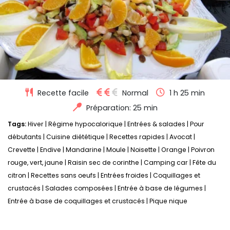
Recette facile
Normal
1 h 25 min
Préparation: 25 min
Tags:
Hiver
|
Régime hypocalorique
|
Entrées & salades
|
Pour
débutants
|
Cuisine diététique
|
Recettes rapides
|
Avocat
|
Crevette
|
Endive
|
Mandarine
|
Moule
|
Noisette
|
Orange
|
Poivron
rouge, vert, jaune
|
Raisin sec de corinthe
|
Camping car
|
Fête du
citron
|
Recettes sans oeufs
|
Entrées froides
|
Coquillages et
crustacés
|
Salades composées
|
Entrée à base de légumes
|
Entrée à base de coquillages et crustacés
|
Pique nique