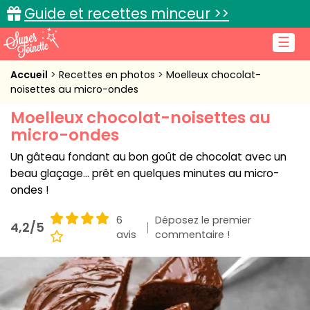
Guide et recettes minceur >>
☰
Accueil
Accueil
Recettes en photos
Moelleux chocolat-
noisettes au micro-ondes
Recettes de cuisine
Moelleux chocolat-noisettes au
micro-ondes
Cuisine pratique
Un gâteau fondant au bon goût de chocolat avec un
L'actu cuisine
beau glaçage... prêt en quelques minutes au micro-
ondes !
6
Déposez le premier
4,2/5
Connexion
avis
commentaire !