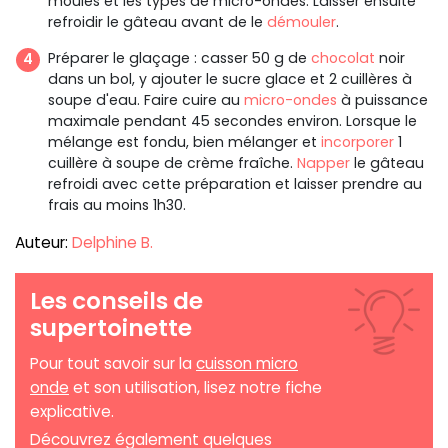
moules et les types de micro-ondes. Laisser ensuite
refroidir le gâteau avant de le
démouler
.
Préparer le glaçage : casser 50 g de
chocolat
noir
dans un bol, y ajouter le sucre glace et 2 cuillères à
soupe d'eau. Faire cuire au
micro-ondes
à puissance
maximale pendant 45 secondes environ. Lorsque le
mélange est fondu, bien mélanger et
incorporer
1
cuillère à soupe de crème fraîche.
Napper
le gâteau
refroidi avec cette préparation et laisser prendre au
frais au moins 1h30.
Auteur:
Delphine B.
Les conseils de
supertoinette
Pour tout savoir sur la
cuisson micro
onde
et son utilisation, lisez notre fiche
explicative.
Découvrez également quelques