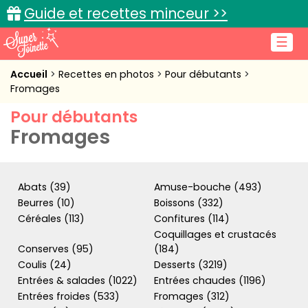
Guide et recettes minceur >>
☰
Accueil
Accueil
Recettes en photos
Pour débutants
Fromages
Recettes de cuisine
Pour débutants
Fromages
Cuisine pratique
L'actu cuisine
Abats (39)
Amuse-bouche (493)
Beurres (10)
Boissons (332)
Céréales (113)
Confitures (114)
Connexion
Coquillages et crustacés
Conserves (95)
(184)
Coulis (24)
Desserts (3219)
Entrées & salades (1022)
Entrées chaudes (1196)
Entrées froides (533)
Fromages (312)