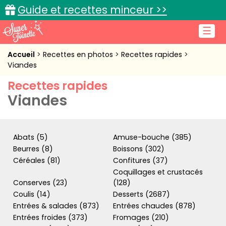
Guide et recettes minceur >>
☰
Accueil
Accueil
Recettes en photos
Recettes rapides
Viandes
Recettes de cuisine
Recettes rapides
Viandes
Cuisine pratique
L'actu cuisine
Abats (5)
Amuse-bouche (385)
Beurres (8)
Boissons (302)
Céréales (81)
Confitures (37)
Connexion
Coquillages et crustacés
Conserves (23)
(128)
Coulis (14)
Desserts (2687)
Entrées & salades (873)
Entrées chaudes (878)
Entrées froides (373)
Fromages (210)