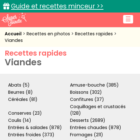
Guide et recettes minceur >>
☰
Accueil
Accueil
Recettes en photos
Recettes rapides
Viandes
Recettes de cuisine
Recettes rapides
Viandes
Cuisine pratique
L'actu cuisine
Abats (5)
Amuse-bouche (385)
Beurres (8)
Boissons (302)
Céréales (81)
Confitures (37)
Connexion
Coquillages et crustacés
Conserves (23)
(128)
Coulis (14)
Desserts (2689)
Entrées & salades (878)
Entrées chaudes (878)
Entrées froides (373)
Fromages (211)