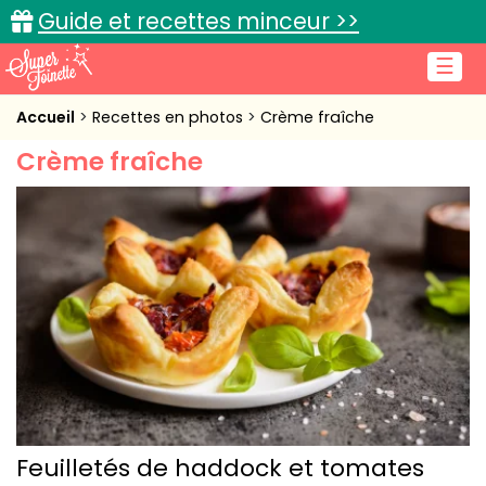
Guide et recettes minceur >>
☰
Accueil
Accueil
Recettes en photos
Crème fraîche
Crème fraîche
Recettes de cuisine
Cuisine pratique
L'actu cuisine
Connexion
Feuilletés de haddock et tomates