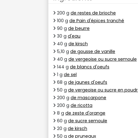
200 g
de restes de brioche
100 g
de Pain d'épices tranché
90 g
de beurre
30 g
d'eau
40 g
de kirsch
5,10 g
de gousse de vanille
40 g
de vergeoise ou sucre semoule
144 g
de blancs d'oeufs
1 g
de sel
68 g
de jaunes d'oeufs
50 g
de vergeoise ou sucre en poud
200 g
de mascarpone
200 g
de ricotta
8 g
de zeste d'orange
60 g
de sucre semoule
20 g
de kirsch
50 g
de pruneaux