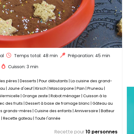
al
Temps total:
48 min
Préparation: 45 min
Cuisson: 3 min
des pères
|
Desserts
|
Pour débutants
|
La cuisine des grand-
Eau
|
Jaune d'oeuf
|
Kirsch
|
Mascarpone
|
Pain
|
Pruneau
|
Vermicelle
|
Orange zeste
|
Robot ménager
|
Cuisson à la
ec des fruits
|
Dessert à base de fromage blanc
|
Gâteau au
es grands-mères
|
Cuisine des enfants
|
Anniversaire
|
Batteur
e
|
Recette gateau
|
Toute l'année
Recette pour
10 personnes