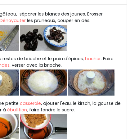
gâteau, séparer les blancs des jaunes. Brosser
Dénoyauter
les pruneaux, couper en dés.
s restes de brioche et le pain d'épices,
hacher
. Faire
ndes
, verser avec la brioche.
e petite
casserole
, ajouter l'eau, le kirsch, la gousse de
er à
ébullition
, faire fondre le sucre.