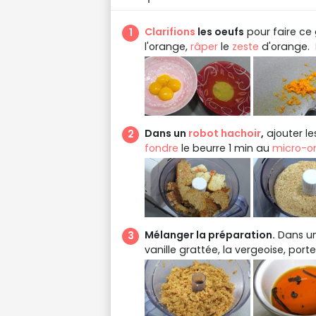
Clarifions
les oeufs
pour faire ce 
l'orange,
râper
le
zeste
d'orange.
Dans un
robot hachoir
,
ajouter le
fondre
le beurre 1 min au
micro-o
Mélanger la préparation.
Dans un
vanille grattée, la vergeoise, port