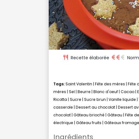
Recette élaborée
Norm
Tags:
Saint Valentin
|
Fête des mères
|
Fête 
mères
|
Sel
|
Beurre
|
Blanc d'oeuf
|
Cacao
|
Ricotta
|
Sucre
|
Sucre brun
|
Vanille liquide
|
casserole
|
Dessert au chocolat
|
Dessert av
chocolat
|
Gâteau brioché
|
Gâteau
|
Fête d
électrique
|
Gâteau fruits
|
Gâteaux fromag
Ingrédients