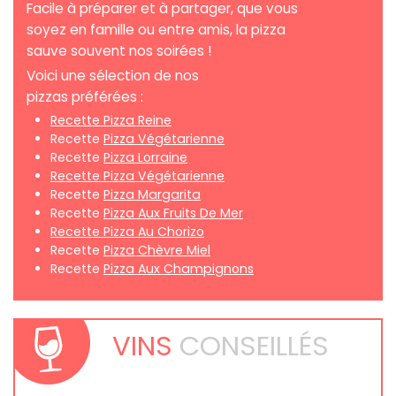
Facile à préparer et à partager, que vous
soyez en famille ou entre amis, la pizza
sauve souvent nos soirées !
Voici une sélection de nos
pizzas préférées :
Recette Pizza Reine
Recette
Pizza Végétarienne
Recette
Pizza Lorraine
Recette Pizza Végétarienne
Recette
Pizza Margarita
Recette
Pizza Aux Fruits De Mer
Recette Pizza Au Chorizo
Recette
Pizza Chèvre Miel
Recette
Pizza Aux Champignons
VINS
CONSEILLÉS