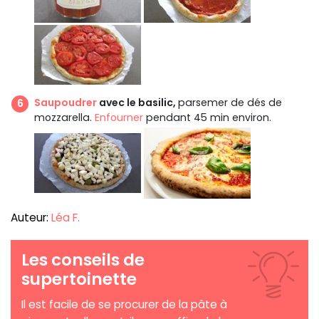
Saupoudrer
avec le basilic,
parsemer de dés de
mozzarella.
Enfourner
pendant 45 min environ.
Auteur:
Léa F.
Les conseils de
supertoinette
Il est facile de se procurer de la pâte à