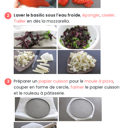
Laver le basilic sous l'eau froide
,
éponger
,
ciseler
.
Tailler
en dés la mozzarella.
Préparer un
papier cuisson
pour le
moule à pizza
,
couper en forme de cercle,
fariner
le papier cuisson
et le rouleau à pâtisserie.