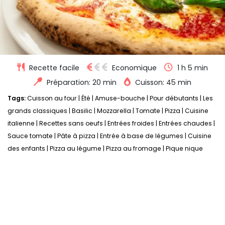
Recette facile
Economique
1 h 5 min
Préparation: 20 min
Cuisson: 45 min
Tags:
Cuisson au four
|
Été
|
Amuse-bouche
|
Pour débutants
|
Les
grands classiques
|
Basilic
|
Mozzarella
|
Tomate
|
Pizza
|
Cuisine
italienne
|
Recettes sans oeufs
|
Entrées froides
|
Entrées chaudes
|
Sauce tomate
|
Pâte à pizza
|
Entrée à base de légumes
|
Cuisine
des enfants
|
Pizza au légume
|
Pizza au fromage
|
Pique nique