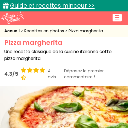
Guide et recettes minceur >>
☰
Accueil
Accueil
Recettes en photos
Pizza margherita
Pizza margherita
Recettes de cuisine
Une recette classique de la cuisine italienne cette
Cuisine pratique
pizza margherita.
L'actu cuisine
4
Déposez le premier
4,3/5
avis
commentaire !
Connexion