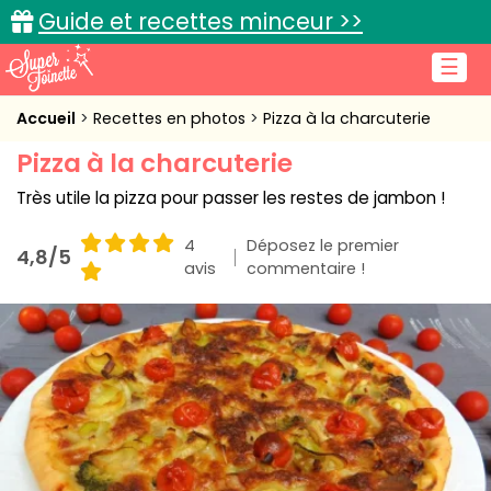
Guide et recettes minceur >>
☰
Accueil
Accueil
Recettes en photos
Pizza à la charcuterie
Pizza à la charcuterie
Recettes de cuisine
Très utile la pizza pour passer les restes de jambon !
Cuisine pratique
4
Déposez le premier
4,8/5
L'actu cuisine
avis
commentaire !
Connexion