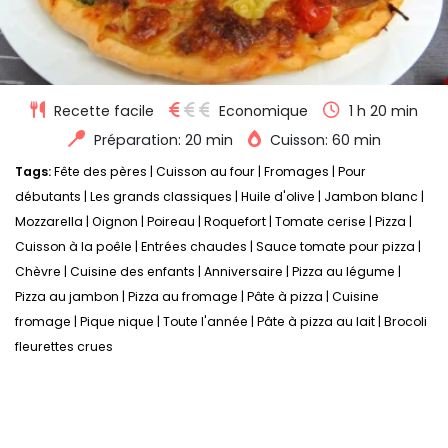
Recette facile
Economique
1 h 20 min
Préparation: 20 min
Cuisson: 60 min
Tags:
Fête des pères
|
Cuisson au four
|
Fromages
|
Pour
débutants
|
Les grands classiques
|
Huile d'olive
|
Jambon blanc
|
Mozzarella
|
Oignon
|
Poireau
|
Roquefort
|
Tomate cerise
|
Pizza
|
Cuisson à la poêle
|
Entrées chaudes
|
Sauce tomate pour pizza
|
Chèvre
|
Cuisine des enfants
|
Anniversaire
|
Pizza au légume
|
Pizza au jambon
|
Pizza au fromage
|
Pâte à pizza
|
Cuisine
fromage
|
Pique nique
|
Toute l'année
|
Pâte à pizza au lait
|
Brocoli
fleurettes crues