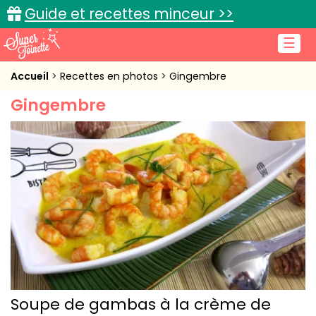
Guide et recettes minceur >>
☰
Accueil
Accueil
Recettes en photos
Gingembre
Gingembre
Recettes de cuisine
Cuisine pratique
L'actu cuisine
Connexion
Soupe de gambas à la crème de