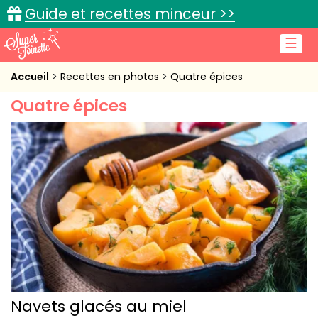
Guide et recettes minceur >>
☰
Accueil
Accueil
Recettes en photos
Quatre épices
Quatre épices
Recettes de cuisine
Cuisine pratique
L'actu cuisine
Connexion
Navets glacés au miel