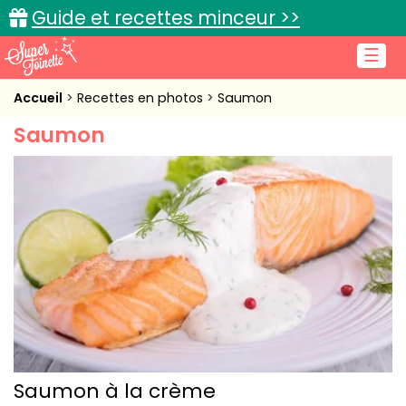
Guide et recettes minceur >>
☰
Accueil
Accueil
Recettes en photos
Saumon
Saumon
Recettes de cuisine
Cuisine pratique
L'actu cuisine
Connexion
Saumon à la crème