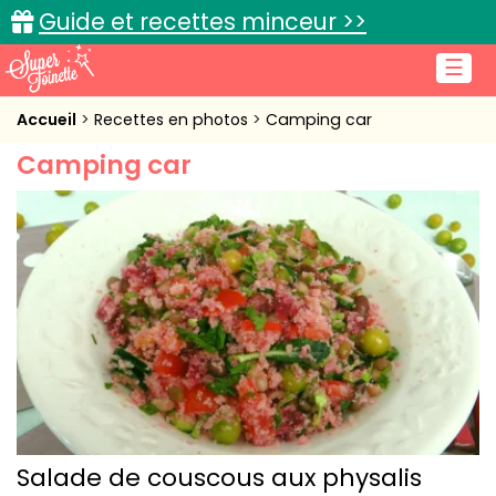
Guide et recettes minceur >>
☰
Accueil
Accueil
Recettes en photos
Camping car
Camping car
Recettes de cuisine
Cuisine pratique
L'actu cuisine
Connexion
Salade de couscous aux physalis