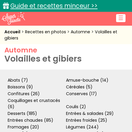
Guide et recettes minceur >>
☰
Accueil
Accueil
Recettes en photos
Automne
Volailles et
gibiers
Recettes de cuisine
Automne
Volailles et gibiers
Cuisine pratique
L'actu cuisine
Abats (7)
Amuse-bouche (14)
Boissons (9)
Céréales (5)
Confitures (26)
Conserves (17)
Connexion
Coquillages et crustacés
(6)
Coulis (2)
Desserts (185)
Entrées & salades (29)
Entrées chaudes (85)
Entrées froides (25)
Fromages (20)
Légumes (244)