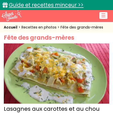
Guide et recettes minceur >>
☰
Accueil
Accueil
Recettes en photos
Fête des grands-mères
Fête des grands-mères
Recettes de cuisine
Cuisine pratique
L'actu cuisine
Connexion
Lasagnes aux carottes et au chou