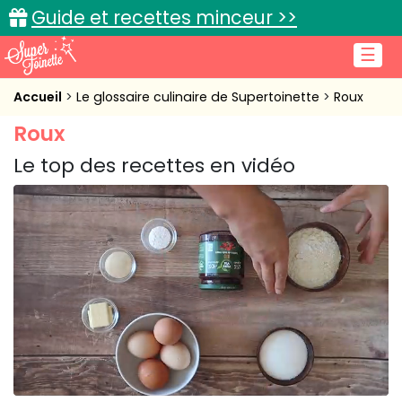
Guide et recettes minceur >>
☰
Accueil
Accueil
Le glossaire culinaire de Supertoinette
Roux
Roux
Recettes de cuisine
Le top des recettes en vidéo
Cuisine pratique
L'actu cuisine
Connexion