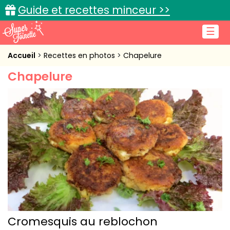
Guide et recettes minceur >>
☰
Accueil
Accueil
Recettes en photos
Chapelure
Chapelure
Recettes de cuisine
Cuisine pratique
L'actu cuisine
Connexion
Cromesquis au reblochon