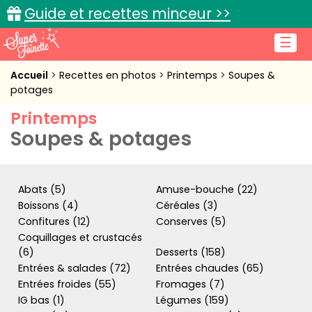
Guide et recettes minceur >>
☰
Accueil
Accueil
Recettes en photos
Printemps
Soupes &
potages
Recettes de cuisine
Printemps
Soupes & potages
Cuisine pratique
L'actu cuisine
Abats (5)
Amuse-bouche (22)
Boissons (4)
Céréales (3)
Confitures (12)
Conserves (5)
Connexion
Coquillages et crustacés
(6)
Desserts (158)
Entrées & salades (72)
Entrées chaudes (65)
Entrées froides (55)
Fromages (7)
IG bas (1)
Légumes (159)