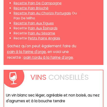
Recette Pain De Campagne
Recette Pain Brioché
Recette Pain Au Chorizo Portugais
Ou
Pao De Milho
Recette Pain Aux Figues
Recette
Pain Aux Épinards
Recette
Pain Au Sésame
Recette
Petits Pains Anglais
Sachez qu'on peut également faire du
pain à la farine d'orge
, en voici une
recette :
pain tordu à la farine d'orge
.
VINS
CONSEILLÉS
Un vin blanc sec léger, agréable et non boisé, au nez
d'agrumes et à la bouche tendre