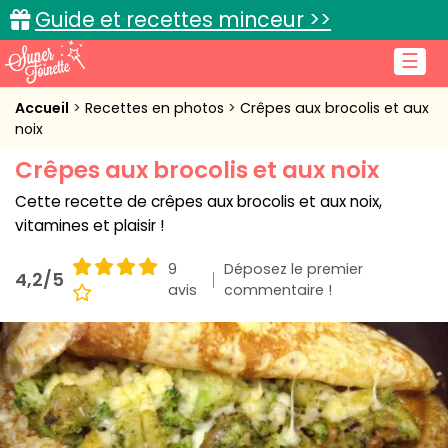
Guide et recettes minceur >>
☰
Accueil
Accueil
Recettes en photos
Crêpes aux brocolis et aux
noix
Recettes de cuisine
Crêpes aux brocolis et aux noix
Cuisine pratique
Cette recette de crêpes aux brocolis et aux noix,
vitamines et plaisir !
L'actu cuisine
9
Déposez le premier
4,2/5
avis
commentaire !
Connexion