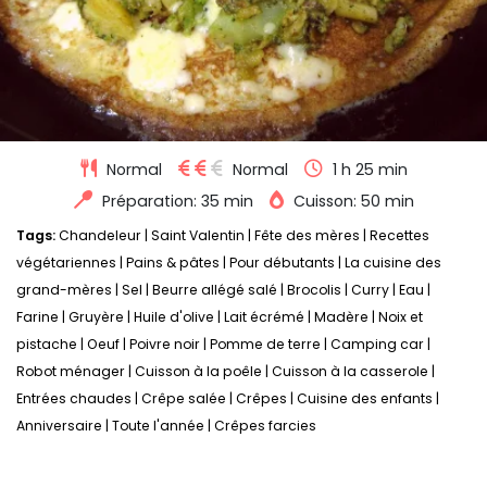
Normal
Normal
1 h 25 min
Préparation: 35 min
Cuisson: 50 min
Tags:
Chandeleur
|
Saint Valentin
|
Fête des mères
|
Recettes
végétariennes
|
Pains & pâtes
|
Pour débutants
|
La cuisine des
grand-mères
|
Sel
|
Beurre allégé salé
|
Brocolis
|
Curry
|
Eau
|
Farine
|
Gruyère
|
Huile d'olive
|
Lait écrémé
|
Madère
|
Noix et
pistache
|
Oeuf
|
Poivre noir
|
Pomme de terre
|
Camping car
|
Robot ménager
|
Cuisson à la poêle
|
Cuisson à la casserole
|
Entrées chaudes
|
Crêpe salée
|
Crêpes
|
Cuisine des enfants
|
Anniversaire
|
Toute l'année
|
Crêpes farcies