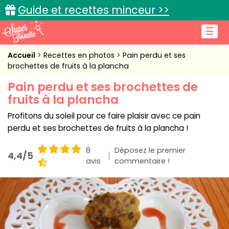
Guide et recettes minceur >>
☰
Accueil
Accueil
Recettes en photos
Pain perdu et ses
brochettes de fruits à la plancha
Recettes de cuisine
Pain perdu et ses brochettes de
fruits à la plancha
Cuisine pratique
Profitons du soleil pour ce faire plaisir avec ce pain
L'actu cuisine
perdu et ses brochettes de fruits à la plancha !
8
Déposez le premier
4,4/5
avis
commentaire !
Connexion