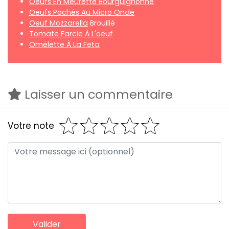
Oeufs En Meurette Bourguignonne
Oeufs Pochés Au Micro Onde
Oeuf Mozzarella
Brouillé
Tomate Farcie À L'oeuf
Omelette À La Feta
Laisser un commentaire
Votre note