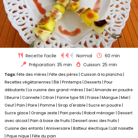
Recette facile
Normal
60 min
Préparation: 35 min
Cuisson: 25 min
Tags:
Fête des mères
|
Fête des pères
|
Cuisson à la plancha
|
Recettes végétariennes
|
Été
|
Printemps
|
Desserts
|
Pour
débutants
|
La cuisine des grand-mères
|
Sel
|
Amande en poudre
|
Beurre
|
Cannelle
|
Citron
|
Farine type 55
|
Fraise
|
Mangue
|
Miel
|
Oeuf
|
Pain
|
Poire
|
Pomme
|
Sirop d'érable
|
Sucre en poudre
|
Sucre glace
|
Orange zeste
|
Pain perdu
|
Robot ménager
|
Dessert
avec alcool
|
Pain à base de fruits
|
Dessert avec des fruits
|
Cuisine des enfants
|
Anniversaire
|
Batteur électrique
|
Lait noisette
|
Pique nique
|
Fête du pain