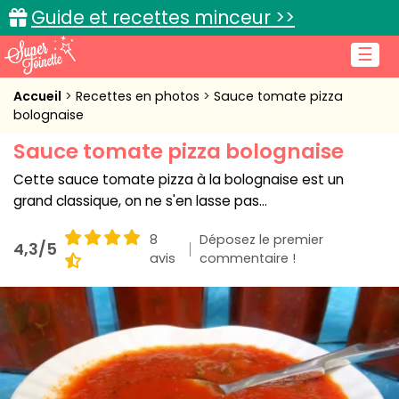
Guide et recettes minceur >>
☰
Accueil
Accueil
Recettes en photos
Sauce tomate pizza
bolognaise
Recettes de cuisine
Sauce tomate pizza bolognaise
Cuisine pratique
Cette sauce tomate pizza à la bolognaise est un
grand classique, on ne s'en lasse pas...
L'actu cuisine
8
Déposez le premier
4,3/5
avis
commentaire !
Connexion