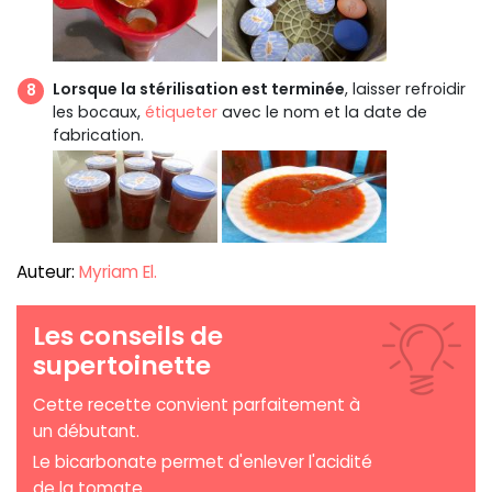
Lorsque la stérilisation est terminée
, laisser refroidir
les bocaux,
étiqueter
avec le nom et la date de
fabrication.
Auteur:
Myriam El.
Les conseils de
supertoinette
Cette recette convient parfaitement à
un débutant.
Le bicarbonate permet d'enlever l'acidité
de la tomate.