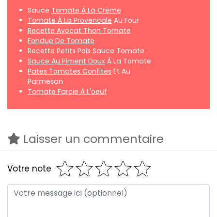
Sauce
Tomate À La Crème
Tomate À La Provencale
Au Four
Recette Avocat Thon Tomate
Fondue De Tomate
Recette Petits Pois Sauce Tomate
Sauce Au Piment Doux
À La Tomate
Pates Tomates Confites
Et Au
Parmesan
Tomate Farcie À L'oeuf
Laisser un commentaire
Votre note