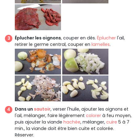
Éplucher les oignons
, couper en dés.
Éplucher
l'ail,
retirer le germe central, couper en
lamelles
.
Dans un
sautoir
, verser l'huile, ajouter les oignons et
l'ail, mélanger, faire légèrement
colorer
à feu moyen,
puis ajouter la viande
hachée
, mélanger,
cuire
5 à 7
min., la viande doit être bien cuite et colorée.
Réserver.