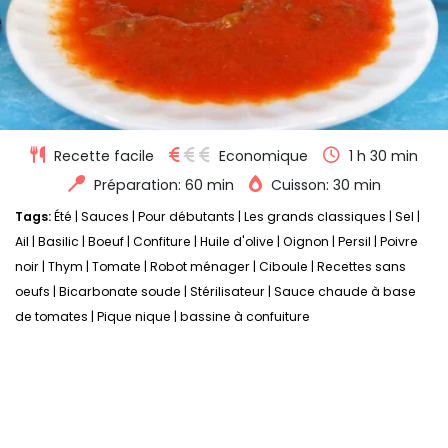
Recette facile
Economique
1 h 30 min
Préparation: 60 min
Cuisson: 30 min
Tags:
Été
|
Sauces
|
Pour débutants
|
Les grands classiques
|
Sel
|
Ail
|
Basilic
|
Boeuf
|
Confiture
|
Huile d'olive
|
Oignon
|
Persil
|
Poivre
noir
|
Thym
|
Tomate
|
Robot ménager
|
Ciboule
|
Recettes sans
oeufs
|
Bicarbonate soude
|
Stérilisateur
|
Sauce chaude à base
de tomates
|
Pique nique
|
bassine à confuiture