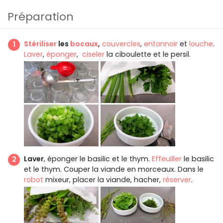
Préparation
Stériliser
les
bocaux
,
couvercles
,
entonnoir
et
louche
.
Laver
,
éponger
,
ciseler
la ciboulette et le persil.
Laver
, éponger le basilic et le thym.
Effeuiller
le basilic
et le thym. Couper la viande en morceaux. Dans le
robot
mixeur, placer la viande, hacher,
réserver
.