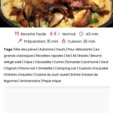
Recette facile
Normal
40 min
Préparation: 15 min
Cuisson: 25 min
Tags:
Fête des pères
|
Automne
|
Oeufs
|
Pour débutants
|
Les
grands classiques
|
Recettes rapides
|
Sel
|
Ail
|
Basilic
|
Beurre
allégé salé
|
Cèpe
|
Ciboulette
|
Cumin
|
Échalote
|
Lard fumé
|
Oeuf
|
Oignon
|
Poivre noir
|
Omelette
|
Camping car
|
Cuisson à la poêle
|
Entrées chaudes
|
Cuisine du sud-ouest
|
Entrée à base de
légumes
|
Anniversaire
|
Pique nique