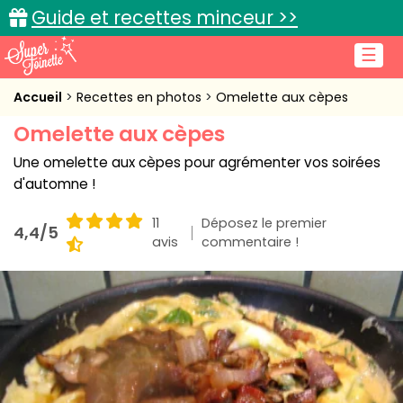
Guide et recettes minceur >>
☰
Accueil
Accueil
Recettes en photos
Omelette aux cèpes
Omelette aux cèpes
Recettes de cuisine
Une omelette aux cèpes pour agrémenter vos soirées
Cuisine pratique
d'automne !
L'actu cuisine
11
Déposez le premier
4,4/5
avis
commentaire !
Connexion