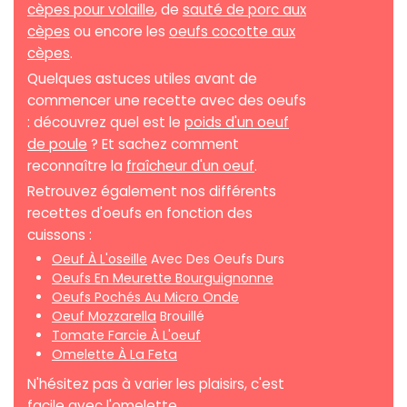
cèpes pour volaille
, de
sauté de porc aux
cèpes
ou encore les
oeufs cocotte aux
cèpes
.
Quelques astuces utiles avant de
commencer une recette avec des oeufs
: découvrez quel est le
poids d'un oeuf
de poule
? Et sachez comment
reconnaître la
fraîcheur d'un oeuf
.
Retrouvez également nos différents
recettes d'oeufs en fonction des
cuissons :
Oeuf À L'oseille
Avec Des Oeufs Durs
Oeufs En Meurette Bourguignonne
Oeufs Pochés Au Micro Onde
Oeuf Mozzarella
Brouillé
Tomate Farcie À L'oeuf
Omelette À La Feta
N'hésitez pas à varier les plaisirs, c'est
facile avec l'omelette.