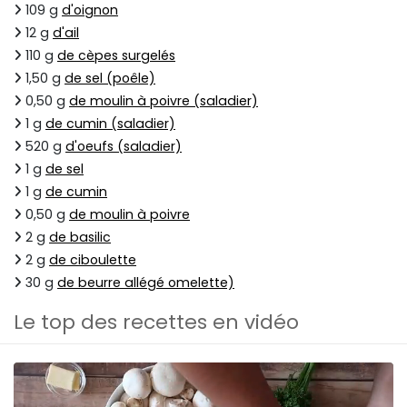
109 g
d'oignon
12 g
d'ail
110 g
de cèpes surgelés
1,50 g
de sel (poêle)
0,50 g
de moulin à poivre (saladier)
1 g
de cumin (saladier)
520 g
d'oeufs (saladier)
1 g
de sel
1 g
de cumin
0,50 g
de moulin à poivre
2 g
de basilic
2 g
de ciboulette
30 g
de beurre allégé omelette)
Le top des recettes en vidéo