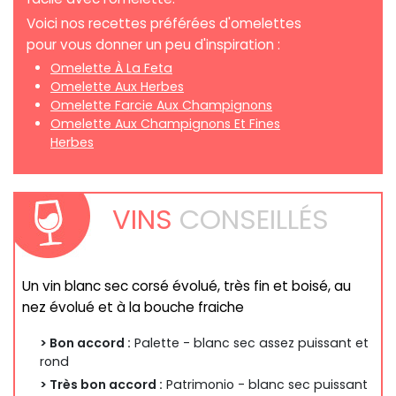
Voici nos recettes préférées d'omelettes
pour vous donner un peu d'inspiration :
Omelette À La Feta
Omelette Aux Herbes
Omelette Farcie Aux Champignons
Omelette Aux Champignons Et Fines
Herbes
VINS
CONSEILLÉS
Un vin blanc sec corsé évolué, très fin et boisé, au
nez évolué et à la bouche fraiche
> Bon accord :
Palette - blanc sec assez puissant et
rond
> Très bon accord :
Patrimonio - blanc sec puissant