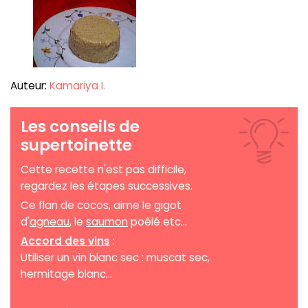
Auteur:
Kamariya I.
Les conseils de
supertoinette
Cette recette n'est pas difficile,
regardez les étapes successives.
Ce flan de cocos, aime le gigot
d'
agneau
, le
saumon
poêlé etc...
Accord des vins
:
Utiliser un vin blanc sec : muscat sec,
hermitage blanc...