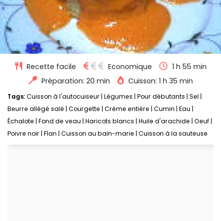
Recette facile
Economique
1 h 55 min
Préparation: 20 min
Cuisson: 1 h 35 min
Tags:
Cuisson à l'autocuiseur
|
Légumes
|
Pour débutants
|
Sel
|
Beurre allégé salé
|
Courgette
|
Crème entière
|
Cumin
|
Eau
|
Échalote
|
Fond de veau
|
Haricots blancs
|
Huile d'arachide
|
Oeuf
|
Poivre noir
|
Flan
|
Cuisson au bain-marie
|
Cuisson à la sauteuse