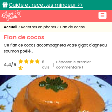
Guide et recettes minceur >>
☰
Accueil
Accueil
Recettes en photos
Flan de cocos
Flan de cocos
Recettes de cuisine
Ce flan ce cocos accompagnera votre gigot d'agneau,
Cuisine pratique
saumon poêlé...
L'actu cuisine
8
Déposez le premier
4,4/5
avis
commentaire !
Connexion