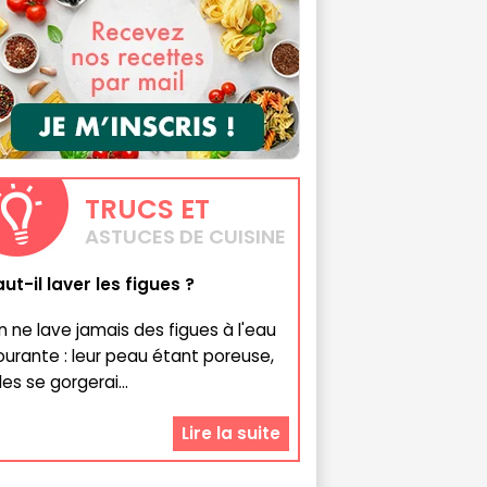
TRUCS
ET
ASTUCES DE CUISINE
aut-il laver les figues ?
n ne lave jamais des figues à l'eau
ourante : leur peau étant poreuse,
les se gorgerai...
Lire la suite