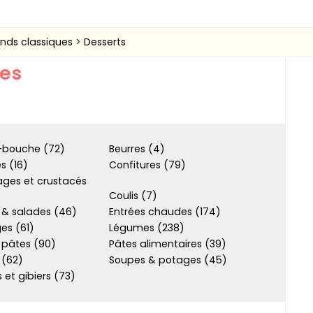
ands classiques
Desserts
ues
bouche (72)
Beurres (4)
s (16)
Confitures (79)
ages et crustacés
Coulis (7)
 & salades (46)
Entrées chaudes (174)
es (61)
Légumes (238)
 pâtes (90)
Pâtes alimentaires (39)
 (62)
Soupes & potages (45)
s et gibiers (73)