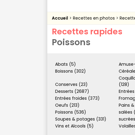
Accueil
Recettes en photos
Recett
Recettes rapides
Poissons
Abats (5)
Amuse-
Boissons (302)
Céréale
Coquill
Conserves (23)
(128)
Desserts (2687)
Entrées
Entrées froides (373)
Fromag
Oeufs (213)
Pains &
Poissons (536)
salées 
Soupes & potages (331)
sucrées
Vins et Alcools (5)
Volaille