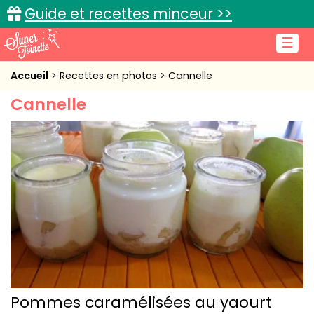
Guide et recettes minceur >>
☰
Accueil
Accueil
Recettes en photos
Cannelle
Cannelle
Recettes de cuisine
Cuisine pratique
L'actu cuisine
Connexion
Pommes caramélisées au yaourt