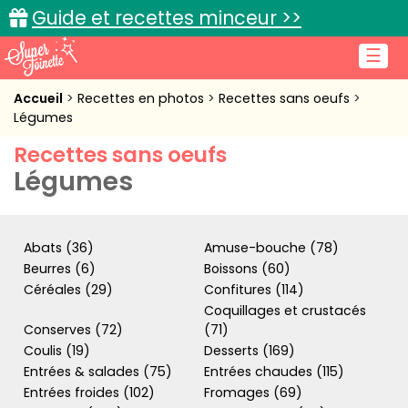
Guide et recettes minceur >>
☰
Accueil
Accueil
Recettes en photos
Recettes sans oeufs
Légumes
Recettes de cuisine
Recettes sans oeufs
Légumes
Cuisine pratique
L'actu cuisine
Abats (36)
Amuse-bouche (78)
Beurres (6)
Boissons (60)
Céréales (29)
Confitures (114)
Connexion
Coquillages et crustacés
Conserves (72)
(71)
Coulis (19)
Desserts (169)
Entrées & salades (75)
Entrées chaudes (115)
Entrées froides (102)
Fromages (69)