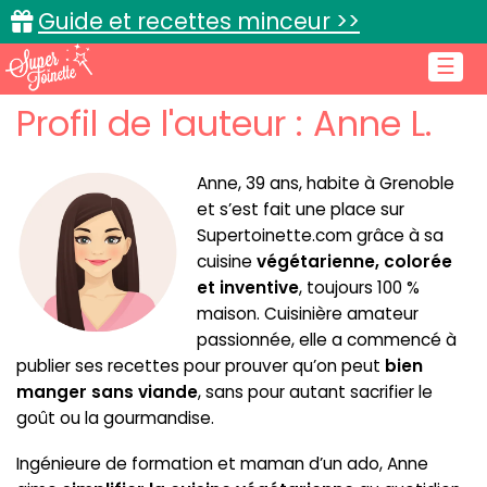
Guide et recettes minceur >>
☰
Profil de l'auteur : Anne L.
Accueil
Recettes de cuisine
Anne, 39 ans, habite à Grenoble
et s’est fait une place sur
Cuisine pratique
Supertoinette.com grâce à sa
L'actu cuisine
cuisine
végétarienne, colorée
et inventive
, toujours 100 %
maison. Cuisinière amateur
passionnée, elle a commencé à
publier ses recettes pour prouver qu’on peut
bien
Connexion
manger sans viande
, sans pour autant sacrifier le
goût ou la gourmandise.
Ingénieure de formation et maman d’un ado, Anne