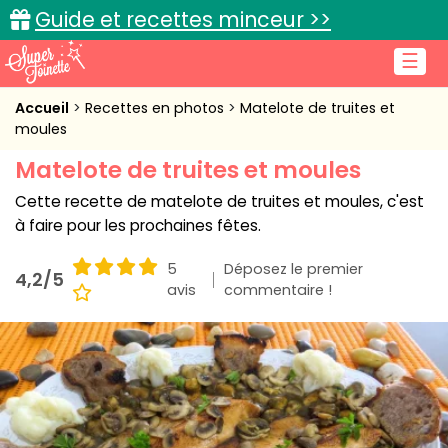
Guide et recettes minceur >>
☰
Accueil
Accueil
Recettes en photos
Matelote de truites et
moules
Recettes de cuisine
Matelote de truites et moules
Cuisine pratique
Cette recette de matelote de truites et moules, c'est
à faire pour les prochaines fêtes.
L'actu cuisine
5
Déposez le premier
4,2/5
avis
commentaire !
Connexion