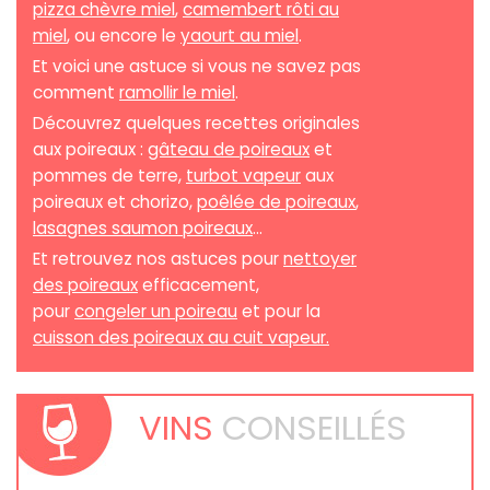
pizza chèvre miel
,
camembert rôti au
miel
, ou encore le
yaourt au miel
.
Et voici une astuce si vous ne savez pas
comment
ramollir le miel
.
Découvrez quelques recettes originales
aux poireaux :
gâteau de poireaux
et
pommes de terre,
turbot vapeur
aux
poireaux et chorizo,
poêlée de poireaux
,
lasagnes saumon poireaux
...
Et retrouvez nos astuces pour
nettoyer
des poireaux
efficacement,
pour
congeler un poireau
et pour la
cuisson des poireaux au cuit vapeur.
VINS
CONSEILLÉS