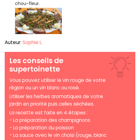
chou-fleur.
Auteur:
Sophie L.
Les conseils de
supertoinette
Vous pouvez utiliser le vin rouge de votre
région ou un vin blanc ou rosé.
Utiliser les herbes aromatiques de votre
jardin en priorité puis celles séchées.
La recette est faite en 4 étapes :
- La préparation des champignons
- La préparation du poisson
- La sauce avec le vin choisi (rouge, blanc