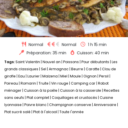
Normal
Normal
1 h 15 min
Préparation: 35 min
Cuisson: 40 min
Tags:
Saint Valentin
|
Nouvel an
|
Poissons
|
Pour débutants
|
Les
grands classiques
|
Sel
|
Armagnac
|
Beurre
|
Carotte
|
Clou de
girofle
|
Eau
|
Laurier
|
Maïzena
|
Miel
|
Moule
|
Oignon
|
Persil
|
Poireau
|
Romarin
|
Truite
|
Vin rouge
|
Camping car
|
Robot
ménager
|
Cuisson à la poêle
|
Cuisson à la casserole
|
Recettes
sans oeufs
|
Plat complet
|
Coquillages et crustacés
|
Cuisine
lyonnaise
|
Poivre blanc
|
Champignon conserve
|
Anniversaire
|
Plat sucré salé
|
Plat à l'alcool
|
Toute l'année