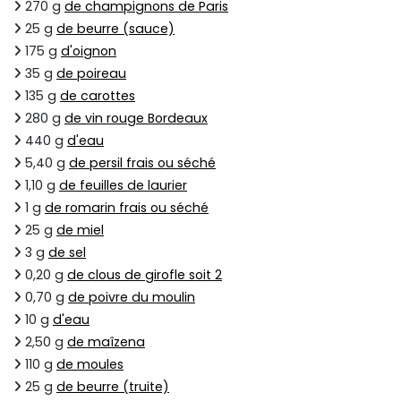
270 g
de champignons de Paris
25 g
de beurre (sauce)
175 g
d'oignon
35 g
de poireau
135 g
de carottes
280 g
de vin rouge Bordeaux
440 g
d'eau
5,40 g
de persil frais ou séché
1,10 g
de feuilles de laurier
1 g
de romarin frais ou séché
25 g
de miel
3 g
de sel
0,20 g
de clous de girofle soit 2
0,70 g
de poivre du moulin
10 g
d'eau
2,50 g
de maîzena
110 g
de moules
25 g
de beurre (truite)