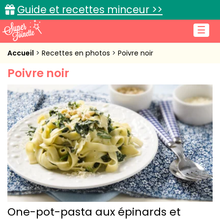
Guide et recettes minceur >>
☰
Accueil
Accueil
Recettes en photos
Poivre noir
Poivre noir
Recettes de cuisine
Cuisine pratique
L'actu cuisine
Connexion
One-pot-pasta aux épinards et