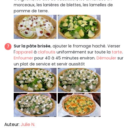
morceaux, les lanières de blettes, les lamelles de
pomme de terre.
Sur la pâte brisée
, ajouter le fromage haché. Verser
l'
appareil
à
clafoutis
uniformément sur toute la
tarte
.
Enfourner
pour 40 à 45 minutes environ.
Démouler
sur
un plat de service et servir aussitôt
Auteur:
Julie N.