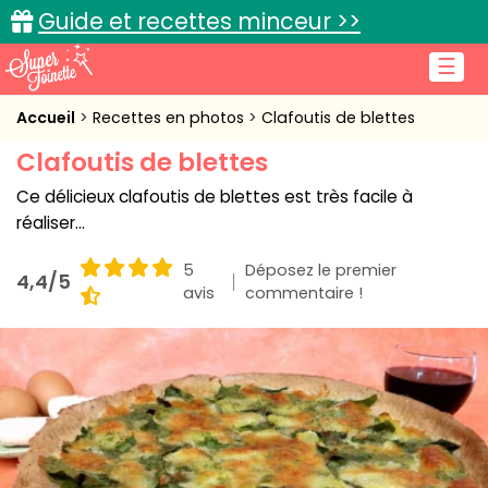
Guide et recettes minceur >>
☰
Accueil
Accueil
Recettes en photos
Clafoutis de blettes
Clafoutis de blettes
Recettes de cuisine
Ce délicieux clafoutis de blettes est très facile à
Cuisine pratique
réaliser...
L'actu cuisine
5
Déposez le premier
4,4/5
avis
commentaire !
Connexion