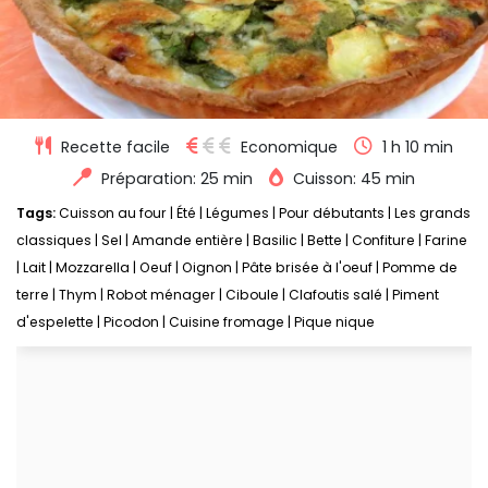
Recette facile
Economique
1 h 10 min
Préparation: 25 min
Cuisson: 45 min
Tags:
Cuisson au four
|
Été
|
Légumes
|
Pour débutants
|
Les grands
classiques
|
Sel
|
Amande entière
|
Basilic
|
Bette
|
Confiture
|
Farine
|
Lait
|
Mozzarella
|
Oeuf
|
Oignon
|
Pâte brisée à l'oeuf
|
Pomme de
terre
|
Thym
|
Robot ménager
|
Ciboule
|
Clafoutis salé
|
Piment
d'espelette
|
Picodon
|
Cuisine fromage
|
Pique nique