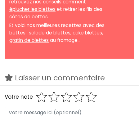
retrouvez nos conseils
comment
éplucher les blettes
et retirer les fils des
côtes de bettes.
Et voici nos meilleures recettes avec des
bettes :
salade de blettes
,
cake blettes
,
gratin de blettes
au fromage...
Laisser un commentaire
Votre note