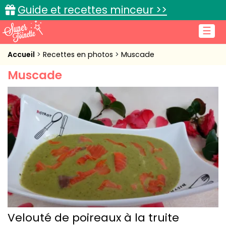
Guide et recettes minceur >>
☰
Accueil
Accueil
Recettes en photos
Muscade
Muscade
Recettes de cuisine
Cuisine pratique
L'actu cuisine
Connexion
Velouté de poireaux à la truite