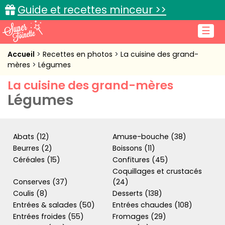
Guide et recettes minceur >>
☰
Accueil
Accueil
Recettes en photos
La cuisine des grand-
mères
Légumes
Recettes de cuisine
La cuisine des grand-mères
Légumes
Cuisine pratique
L'actu cuisine
Abats (12)
Amuse-bouche (38)
Beurres (2)
Boissons (11)
Céréales (15)
Confitures (45)
Connexion
Coquillages et crustacés
Conserves (37)
(24)
Coulis (8)
Desserts (138)
Entrées & salades (50)
Entrées chaudes (108)
Entrées froides (55)
Fromages (29)