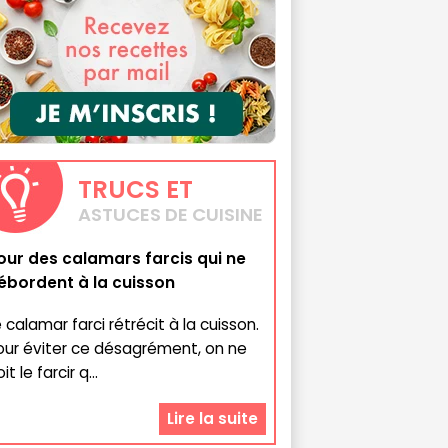
TRUCS
ET
ASTUCES DE CUISINE
our des calamars farcis qui ne
ébordent à la cuisson
 calamar farci rétrécit à la cuisson.
our éviter ce désagrément, on ne
it le farcir q...
Lire la suite