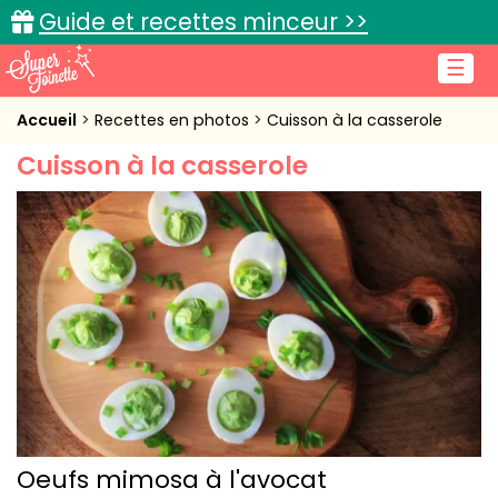
Guide et recettes minceur >>
☰
Accueil
Accueil
Recettes en photos
Cuisson à la casserole
Cuisson à la casserole
Recettes de cuisine
Cuisine pratique
L'actu cuisine
Connexion
Oeufs mimosa à l'avocat