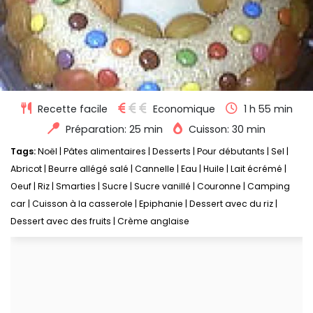
Recette facile
Economique
1 h 55 min
Préparation: 25 min
Cuisson: 30 min
Tags:
Noël
|
Pâtes alimentaires
|
Desserts
|
Pour débutants
|
Sel
|
Abricot
|
Beurre allégé salé
|
Cannelle
|
Eau
|
Huile
|
Lait écrémé
|
Oeuf
|
Riz
|
Smarties
|
Sucre
|
Sucre vanillé
|
Couronne
|
Camping
car
|
Cuisson à la casserole
|
Epiphanie
|
Dessert avec du riz
|
Dessert avec des fruits
|
Crème anglaise