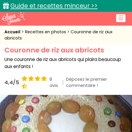
Guide et recettes minceur >>
☰
Accueil
Accueil
Recettes en photos
Couronne de riz aux
abricots
Recettes de cuisine
Couronne de riz aux abricots
Cuisine pratique
Une couronne de riz aux abricots qui plaira beaucoup
aux enfants !
L'actu cuisine
8
Déposez le premier
4,4/5
avis
commentaire !
Connexion