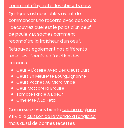
comment réhydrater les abricots secs
.
Quelques astuces utiles avant de
commencer une recette avec des oeufs
: découvrez quel est le
poids d'un oeuf
de poule
? Et sachez comment
reconnaître la
fraîcheur d'un oeuf
.
Retrouvez également nos différents
recettes d'oeufs en fonction des
cuissons :
Oeuf À L'oseille
Avec Des Oeufs Durs
Oeufs En Meurette Bourguignonne
Oeufs Pochés Au Micro Onde
Oeuf Mozzarella
Brouillé
Tomate Farcie À L'oeuf
Omelette À La Feta
Connaissez-vous bien la
cuisine anglaise
? Il y a la
cuisson de la viande à l'anglaise
mais aussi de bonnes recettes