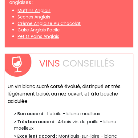
anglaises :
Muffins Anglais
Scones Anglais
Crème Anglaise Au Chocolat
Cake Anglais Facile
Petits Pains Anglais
VINS
CONSEILLÉS
Un vin blanc sucré corsé évolué, distingué et très
légèrement boisé, au nez ouvert et à la bouche
acidulée
> Bon accord :
L'etoile - blanc moelleux
> Très bon accord :
Arbois vin de paille - blanc
moelleux
> Excellent accord :
Montlouis-sur-loire - blanc