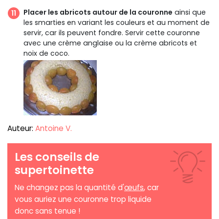
Placer les abricots autour de la couronne
ainsi que
les smarties en variant les couleurs et au moment de
servir, car ils peuvent fondre. Servir cette couronne
avec une crème anglaise ou la crème abricots et
noix de coco.
Auteur:
Antoine V.
Les conseils de
supertoinette
Ne changez pas la quantité d'
œufs
, car
vous auriez une couronne trop liquide
donc sans tenue !