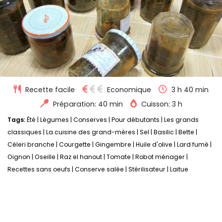
Recette facile
Economique
3 h 40 min
Préparation: 40 min
Cuisson: 3 h
Tags:
Été
|
Légumes
|
Conserves
|
Pour débutants
|
Les grands
classiques
|
La cuisine des grand-mères
|
Sel
|
Basilic
|
Bette
|
Céleri branche
|
Courgette
|
Gingembre
|
Huile d'olive
|
Lard fumé
|
Oignon
|
Oseille
|
Raz el hanout
|
Tomate
|
Robot ménager
|
Recettes sans oeufs
|
Conserve salée
|
Stérilisateur
|
Laitue