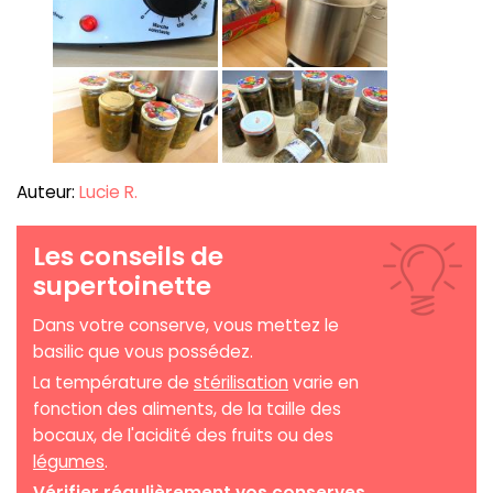
Auteur:
Lucie R.
Les conseils de
supertoinette
Dans votre conserve, vous mettez le
basilic que vous possédez.
La température de
stérilisation
varie en
fonction des aliments, de la taille des
bocaux, de l'acidité des fruits ou des
légumes
.
Vérifier régulièrement vos conserves