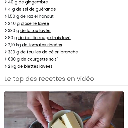
40 g
de gingembre
4 g
de sel de guérande
1,50 g de raz el hanout
240 g
d'oseille lavée
330 g
de laitue lavée
80 g
de basilic rouge frais lavé
2,10 kg
de tomates rincées
330 g
de feuilles de céleri branche
680 g
de courgette soit 1
2 kg
de blettes lavées
Le top des recettes en vidéo