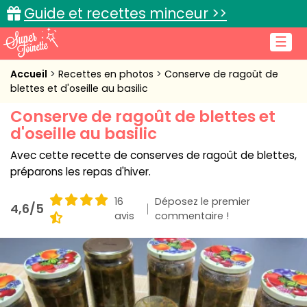
Guide et recettes minceur >>
☰
Accueil
Accueil
Recettes en photos
Conserve de ragoût de
blettes et d'oseille au basilic
Recettes de cuisine
Conserve de ragoût de blettes et
d'oseille au basilic
Cuisine pratique
Avec cette recette de conserves de ragoût de blettes,
L'actu cuisine
préparons les repas d'hiver.
16
Déposez le premier
4,6/5
avis
commentaire !
Connexion