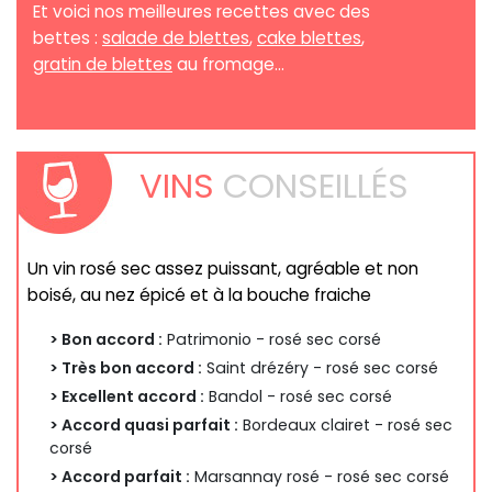
Et voici nos meilleures recettes avec des
bettes :
salade de blettes
,
cake blettes
,
gratin de blettes
au fromage...
VINS
CONSEILLÉS
Un vin rosé sec assez puissant, agréable et non
boisé, au nez épicé et à la bouche fraiche
> Bon accord :
Patrimonio - rosé sec corsé
> Très bon accord :
Saint drézéry - rosé sec corsé
> Excellent accord :
Bandol - rosé sec corsé
> Accord quasi parfait :
Bordeaux clairet - rosé sec
corsé
> Accord parfait :
Marsannay rosé - rosé sec corsé