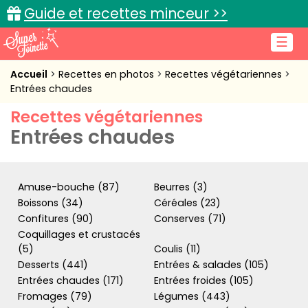
Guide et recettes minceur >>
☰
Accueil
Accueil
Recettes en photos
Recettes végétariennes
Entrées chaudes
Recettes de cuisine
Recettes végétariennes
Entrées chaudes
Cuisine pratique
L'actu cuisine
Amuse-bouche (87)
Beurres (3)
Boissons (34)
Céréales (23)
Confitures (90)
Conserves (71)
Connexion
Coquillages et crustacés
(5)
Coulis (11)
Desserts (441)
Entrées & salades (105)
Entrées chaudes (171)
Entrées froides (105)
Fromages (79)
Légumes (443)