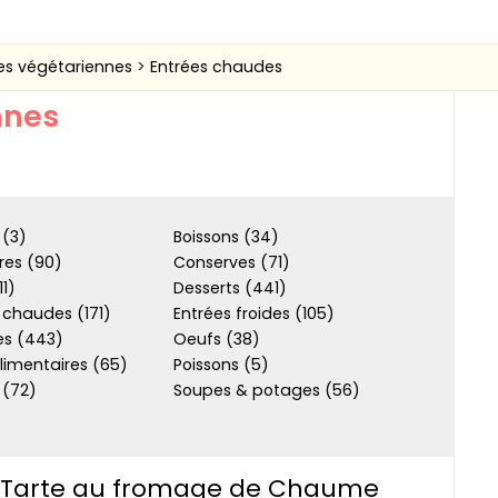
es végétariennes
Entrées chaudes
nnes
 (3)
Boissons (34)
res (90)
Conserves (71)
11)
Desserts (441)
 chaudes (171)
Entrées froides (105)
s (443)
Oeufs (38)
limentaires (65)
Poissons (5)
 (72)
Soupes & potages (56)
Tarte au fromage de Chaume