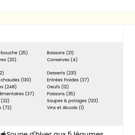
bouche (25)
Boissons (21)
res (20)
Conserves (4)
(2)
Desserts (231)
 chaudes (130)
Entrées froides (37)
s (248)
Oeufs (12)
limentaires (37)
Poissons (35)
 (22)
Soupes & potages (123)
 (72)
Vins et Alcools (1)
🥣Soupe d'hiver aux 5 légumes