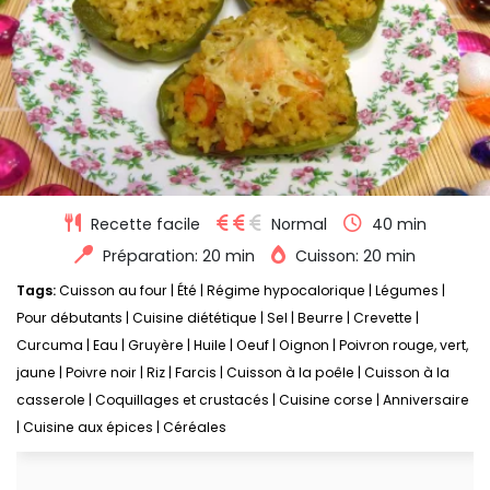
Recette facile
Normal
40 min
Préparation: 20 min
Cuisson: 20 min
Tags:
Cuisson au four
|
Été
|
Régime hypocalorique
|
Légumes
|
Pour débutants
|
Cuisine diététique
|
Sel
|
Beurre
|
Crevette
|
Curcuma
|
Eau
|
Gruyère
|
Huile
|
Oeuf
|
Oignon
|
Poivron rouge, vert,
jaune
|
Poivre noir
|
Riz
|
Farcis
|
Cuisson à la poêle
|
Cuisson à la
casserole
|
Coquillages et crustacés
|
Cuisine corse
|
Anniversaire
|
Cuisine aux épices
|
Céréales