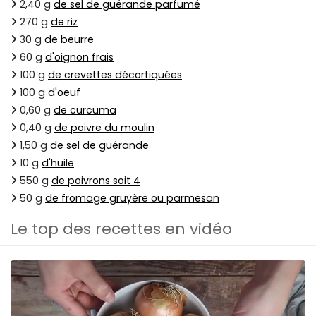
2,40 g
de sel de guérande parfumé
270 g
de riz
30 g
de beurre
60 g
d'oignon frais
100 g
de crevettes décortiquées
100 g
d'oeuf
0,60 g
de curcuma
0,40 g
de poivre du moulin
1,50 g
de sel de guérande
10 g
d'huile
550 g
de poivrons soit 4
50 g
de fromage gruyère ou parmesan
Le top des recettes en vidéo