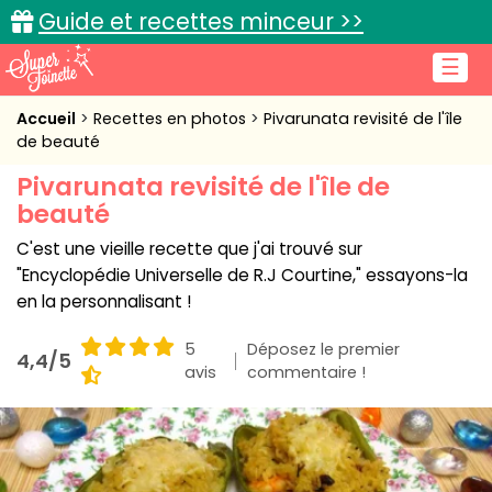
Guide et recettes minceur >>
☰
Accueil
Accueil
Recettes en photos
Pivarunata revisité de l'île
de beauté
Recettes de cuisine
Pivarunata revisité de l'île de
beauté
Cuisine pratique
C'est une vieille recette que j'ai trouvé sur
L'actu cuisine
"Encyclopédie Universelle de R.J Courtine," essayons-la
en la personnalisant !
5
Déposez le premier
4,4/5
Connexion
avis
commentaire !