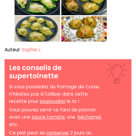
Auteur:
Sophie L.
Les conseils de
supertoinette
Si vous possédez du fromage de Corse,
n'hésitez pas à l'utiliser dans cette
recette pour
saupoudrer
le riz !
Vous pouvez servir ce farci de poivron
avec une
sauce tomate
, une
béchamel
,
etc.
Ce plat peut se
conserver
2 jours au