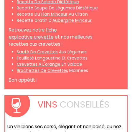
Recette De Salade Diététique
Recette Soupe De Légumes Diététique
Recette Du
Flan Minceur
Au Citron
Recette Gratin D'
Aubergine Minceur
Retrouvez notre
fiche
explicative crevette
et nos meilleures
recettes aux crevettes :
Sauté De Crevettes
Aux Légumes
Feuilleté Langoustine
Et Crevettes
Crevettes À L'orange
En Salade
Brochettes De Crevettes
Marinées
Bon appétit !
VINS
CONSEILLÉS
Un vin blanc sec corsé, élégant et non boisé, au nez