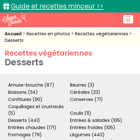
Guide et recettes minceur >>
☰
Accueil
Accueil
Recettes en photos
Recettes végétariennes
Desserts
Recettes de cuisine
Recettes végétariennes
Desserts
Cuisine pratique
L'actu cuisine
Amuse-bouche (87)
Beurres (3)
Boissons (34)
Céréales (23)
Confitures (90)
Conserves (71)
Connexion
Coquillages et crustacés
(5)
Coulis (11)
Desserts (441)
Entrées & salades (105)
Entrées chaudes (171)
Entrées froides (105)
Fromages (79)
Légumes (443)