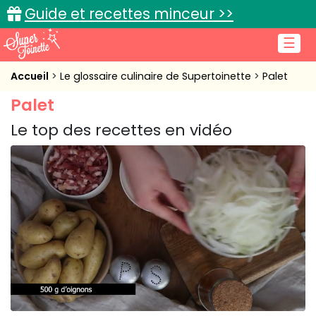
Guide et recettes minceur >>
☰
Accueil
Accueil
Le glossaire culinaire de Supertoinette
Palet
Palet
Recettes de cuisine
Le top des recettes en vidéo
Cuisine pratique
L'actu cuisine
Connexion