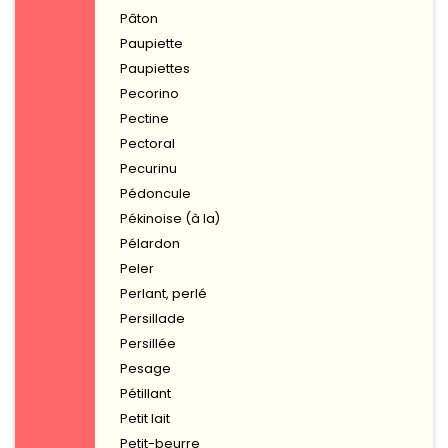
Pâton
Paupiette
Paupiettes
Pecorino
Pectine
Pectoral
Pecurinu
Pédoncule
Pékinoise (à la)
Pélardon
Peler
Perlant, perlé
Persillade
Persillée
Pesage
Pétillant
Petit lait
Petit-beurre